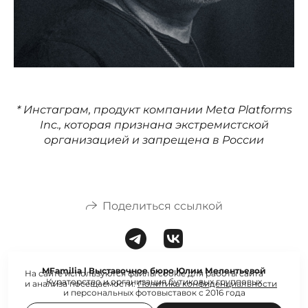
* Инстаграм, продукт компании Meta Platforms
Inc., которая признана экстремистской
организацией и запрещена в России
Поделиться ссылкой
MFamilia | Выставочное бюро Юлии Мелентьевой
На сайте используются файлы cookie для работы сайта
Кураторство и организация бутиковых групповых
и анализа посещаемости.
Политика конфиденциальности
и персональных фотовыставок с 2016 года