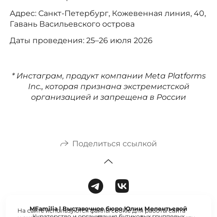
Адрес: Санкт-Петербург, Кожевенная линия, 40,
Гавань Васильевского острова
Даты проведения: 25–26 июля 2026
* Инстаграм, продукт компании Meta Platforms
Inc., которая признана экстремистской
организацией и запрещена в России
Поделиться ссылкой
MFamilia | Выставочное бюро Юлии Мелентьевой
На сайте используются файлы cookie для работы сайта
Кураторство и организация бутиковых групповых