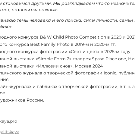
 становимся другими. Мы разглядываем что-то незначите
стает, становится важным.
виваю темы человека и его поиска, силы личности, семьи 
фию».
дного конкурса B& W Child Photo Competition в 2020 и 2021
го конкурса Best Family Photo в 2019-м и 2020-м гг.
одного конкурса фотографии «Свет и цвет» в 2025-м году
вной выставки «Simple Form 2» галерея Spase Place one, Н
ивной выставки «Иллюзии снов», Москва 2024
льянского журнала о творческой фотографии Iconic, публик
ния.
йн-журналах и пабликах о творческой фотографии, в т. ч. 
ne.
художников России.
kaya.pro
galitskaya