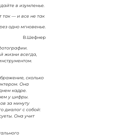
дайте в изумленье.
т так — и все не так
рез одно мгновенье.
В.Шефнер
фотографии.
й жизни всегда,
инструментом.
ображение, сколько
актером. Она
днем кадре.
чем у цифры.
ов за минуту
то диалог с собой:
суеты. Она учит
тального