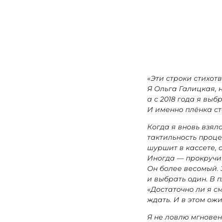
«Эти строки стихо
Я Ольга Галицкая, 
а с 2018 года я в
И именно плёнка с
Когда я вновь взял
тактильность проце
шуршит в кассете, 
Иногда — прокручив
Он более весомый. 
и выбрать один. В п
«Достаточно ли я с
ждать. И в этом ож
Я не ловлю мгновен