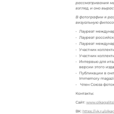
рассматривания мы
взгляд, и оно выра
В фотографии я раз
визуальную филосо
Лауреат междунаро
Лауреат российско
Лауреат междунар
Участник коллекти
Участник коллект
Интервью для ита
версии этого изда
Публикации в онла
Immemory magazi
Член Союза фото
Контакты:
Сайт:
www.olkagalits
ВК:
https://vk.ru/olka