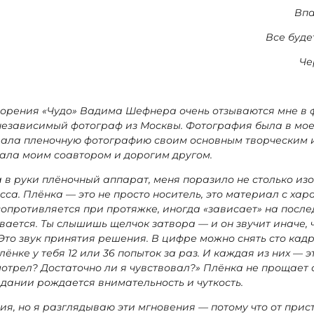
Впа
Все буде
Че
творения «Чудо» Вадима Шефнера очень отзываются мне в 
независимый фотограф из Москвы. Фотография была в мое
ыбрала пленочную фотографию своим основным творческим 
тала моим соавтором и дорогим другом.
а в руки плёночный аппарат, меня поразило не столько из
сса. Плёнка — это не просто носитель, это материал с хар
сопротивляется при протяжке, иногда «зависает» на после
ается. Ты слышишь щелчок затвора — и он звучит иначе, 
Это звук принятия решения. В цифре можно снять сто кадр
лёнке у тебя 12 или 36 попыток за раз. И каждая из них — э
мотрел? Достаточно ли я чувствовал?» Плёнка не прощает 
идании рождается внимательность и чуткость.
ия, но я разглядываю эти мгновения — потому что от прис