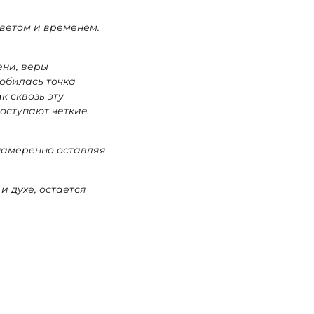
светом и временем.
ени, веры
обилась точка
к сквозь эту
оступают четкие
 намеренно оставляя
и духе, остается