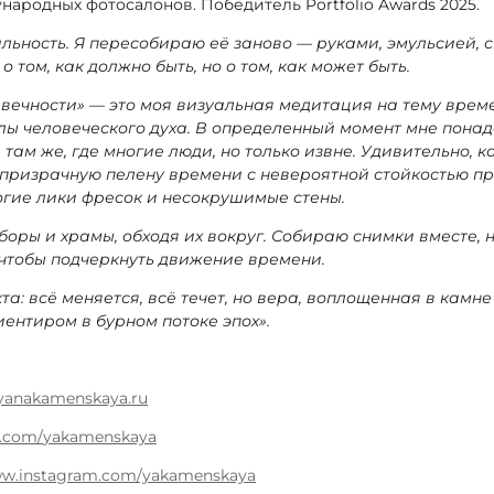
ународных фотосалонов. Победитель Portfolio Awards 2025.
льность. Я пересобираю её заново — руками, эмульсией, 
 том, как должно быть, но о том, как может быть.
вечности» — это моя визуальная медитация на тему врем
лы человеческого духа. В определенный момент мне понад
там же, где многие люди, но только извне. Удивительно, ка
 призрачную пелену времени с невероятной стойкостью пр
огие лики фресок и несокрушимые стены.
оры и храмы, обходя их вокруг. Собираю снимки вместе,
 чтобы подчеркнуть движение времени.
а: всё меняется, всё течет, но вера, воплощенная в камне 
ентиром в бурном потоке эпох».
/yanakamenskaya.ru
.
com
/
yakamenskaya
ww.instagram.com/yakamenskaya