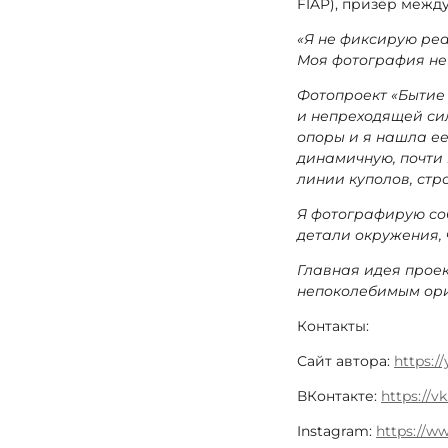
FIAP), призёр межд
«Я не фиксирую реа
Моя фотография не о
Фотопроект «Бытие 
и непреходящей си
опоры и я нашла ее 
динамичную, почти
линии куполов, стр
Я фотографирую соб
детали окружения,
Главная идея проект
непоколебимым ори
Контакты:
Сайт автора:
https:/
ВКонтакте:
https
://
vk
Instagram:
https://w