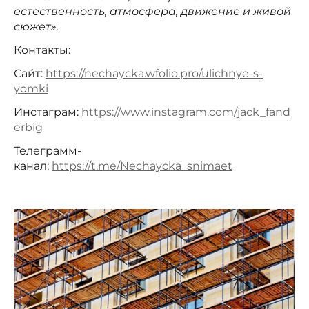
естественность, атмосфера, движение и живой
сюжет».
Контакты:
Сайт:
https://nechaycka.wfolio.pro/ulichnye-s-
yomki
Инстаграм:
https://www.instagram.com/jack_fand
erbig
Телеграмм-
канал:
https://t.me/Nechaycka_snimaet