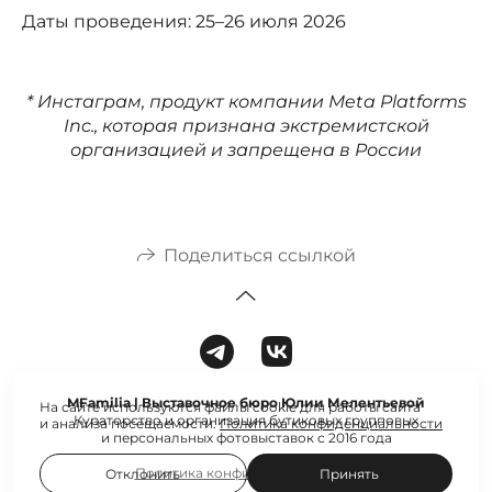
Даты проведения: 25–26 июля 2026
* Инстаграм, продукт компании Meta Platforms
Inc., которая признана экстремистской
организацией и запрещена в России
Поделиться ссылкой
MFamilia | Выставочное бюро Юлии Мелентьевой
На сайте используются файлы cookie для работы сайта
Кураторство и организация бутиковых групповых
и анализа посещаемости.
Политика конфиденциальности
и персональных фотовыставок с 2016 года
Политика конфиденциальности
Отклонить
Принять