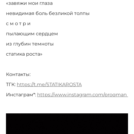
«завяжи мои глаза
невидимая боль безликой толпы
с м о т р и
пылающим сердцем
из глубин темноты
статика роста»
Контакты:
ТГК:
https://t.me/STATIKAROSTA
Инстаграм*:
https://www.instagram.com/proqman