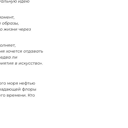
уальную идею
момент,
 образы,
о жизни через
олняет,
мя хочется отдавать
 едва ли
иятия в искусство».
ого моря нефтью
страдающей флоры
го времени. Кто