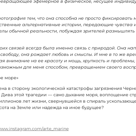
ревращающее эфемерное в физическое, несущее индивид
отография тем, что она способна не просто фиксировать 
ственные альтернативные истории, передающие чувства и
делы
обычной реальности, побуждая зрителей размышлять 
оих связей всегда была именно связь с природой. Она нап
свободу, она рождает любовь и смыслы. И мне в то же вре
я внимание на ее красоту и мощь, хрупкость и проблемы,
возможным
для меня способом, превращением своего воспр
ое море»
на в сторону экологической катастрофы загрязнения Черн
. Дива этой трагедии — само дыхание моря, воплощение 
иллионов лет жизни, свернувшейся в спираль ускользающе
сота на Земле или надежда на иное будущее?
/www.instagram.com/arte_marine