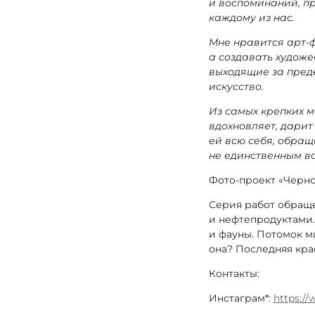
и
воспоминаний, п
каждому из
нас.
Мне нравится арт-ф
а создавать
художе
выходящие за пре
искусство.
Из самых крепких м
вдохновляет,
дарит 
ей всю себя,
обраща
не единственным 
Фото-проект «Черн
Серия работ обраще
и нефтепродуктами
и фауны. Потомок м
она? Последняя кра
Контакты:
Инстаграм*:
https:/