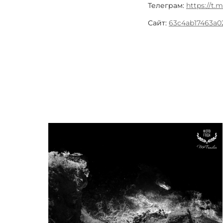
Телеграм:
https://t.
Сайт:
63c4ab17463a02-