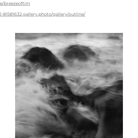
me/breezeoftim
81581632.gallery.photo/gallery/outline/