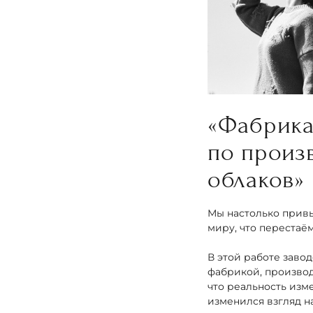
«Фабрик
по произ
облаков
Мы настолько прив
миру, что перестаём
В этой работе заво
фабрикой, производ
что реальность изме
изменился взгляд н