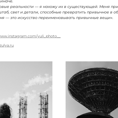
 иначе.
овые реальности — я нахожу их в существующей. Меня пр
таб, свет и детали, способные превратить привычное в об
ня — это искусство переименовывать привычные вещи».
/www.instagram.com/yuli_photo__
zulya.ru