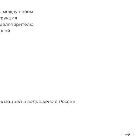
ся между небом
струкция
тавляя зрителю
енной
ганизацией и запрещена в России