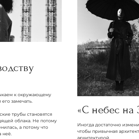
а
водству
»
ыкаем к окружающему
 его замечать.
«С небес н
дские трубы становятся
ящей облака. Не потому
Иногда достаточно измени
нилась, а потому что
чтобы привычная архитект
а неё.
архитектурой.