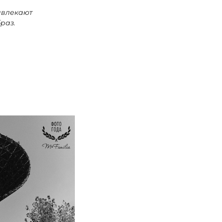
ивлекают
раз.