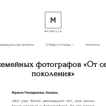
ивидуальные проекты
О бюро и отзывы
Контакты
семейных фотографов «От се
поколения»
Ирина Гимадиева, Казань
«Вот уже более двенадцати лет, моя жизнь
тесно связана с фотографией. За это время