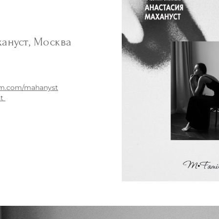
хануст, Москва
am.com/mahanyst
st