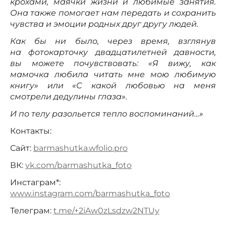
крохами, маячки жизни и любимые занятия.
Она также помогает нам передать и сохранить
чувства и эмоции родных друг другу людей.
Как бы ни было, через время, взглянув
на фотокарточку двадцатилетней давности,
вы можете почувствовать: «Я вижу, как
мамочка любила читать мне мою любимую
книгу» или «С какой любовью на меня
смотрели дедулины глаза».
И по телу разольется тепло воспоминаний…»
Контакты:
Сайт:
barmashutka.wfolio.pro
ВК:
vk.com/barmashutka_foto
Инстаграм*:
www.instagram.com/barmashutka_foto
Телеграм:
t.me/+2iAw0zLsdzw2NTUy