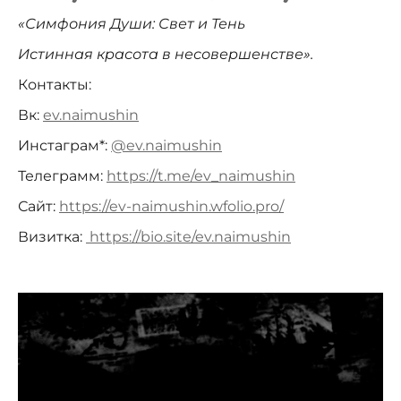
«Симфония Души: Свет и Тень
Истинная красота в несовершенстве».
Контакты:
Вк:
ev.naimushin
Инстаграм*:
@ev.naimushin
Телеграмм:
https://t.me/ev_naimushin
Сайт:
https://ev-naimushin.wfolio.pro/
Визитка:
https://bio.site/ev.naimushin