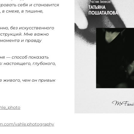
ровать себя и становится
 в смехе, в тишине,
нно, без искусственного
нструкций. Мне важно
 момента и правду
ня — способ показать
: настоящего, глубокого,
е живого, чем он привык
ahle_photo
am.com/vahle.photography