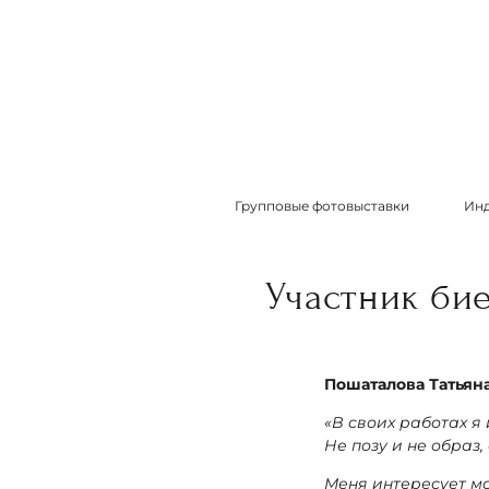
Групповые фотовыставки
Инд
Участник би
Пошаталова Татьян
«В своих работах я
Не позу и не образ,
Меня интересует мо