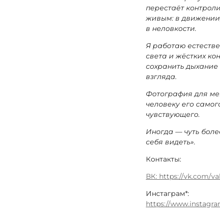
перестаёт контроли
живым: в движении,
в неловкости.
Я работаю естестве
света и жёстких ко
сохранить дыхание
взгляда.
Фотография для ме
человеку его самого
чувствующего.
Иногда — чуть боле
себя видеть».
Контакты:
ВК: https://vk.com/v
Инстаграм*:
https://www.instagr