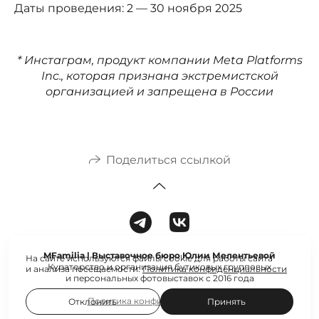
Даты проведения: 2 — 30 ноября 2025
* Инстаграм, продукт компании Meta Platforms
Inc., которая признана экстремистской
организацией и запрещена в России
Поделиться ссылкой
MFamilia | Выставочное бюро Юлии Мелентьевой
На сайте используются файлы cookie для работы сайта
Кураторство и организация бутиковых групповых
и анализа посещаемости.
Политика конфиденциальности
и персональных фотовыставок с 2016 года
Политика конфиденциальности
Отклонить
Принять