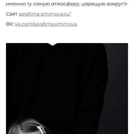
именно ту самую атмосферу, царящую вокруг!»
Сайт
serafima-smirnova.ru/
ВК:
vk.com/serafima.smirnova