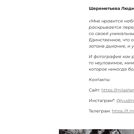
Шереметьева Людми
«Мне нравится набл
раскрывается пере
со своей уникальны
Единственное, что 
затаив дыхание, и 
И фотография как р
то неуловимое, мим
которое никогда бо
Контакты:
Сайт:
https://milashe
Инстаграм*:
@lyudmi
Телеграм:
https://t.