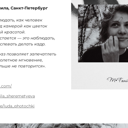
ла, Санкт-Петербург
юдать, как человек
д камерой как цветок
й красотой.
остается — это наблюдать,
успевать делать кадр.
аз позволяет запечатлеть
олетное мгновение,
льше не повторится».
r.com/
la_sheremetyevа
me/luda_photochki