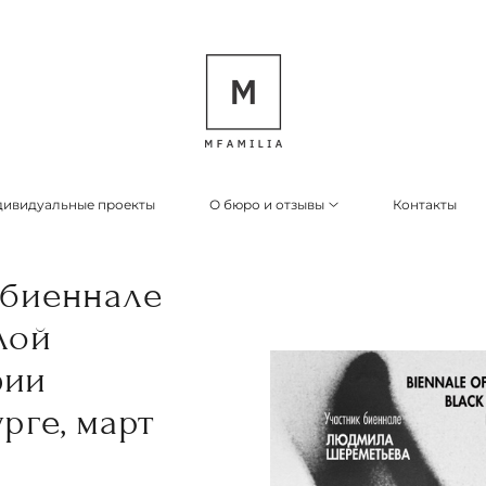
ивидуальные проекты
О бюро и отзывы
Контакты
 биеннале
лой
фии
рге, март