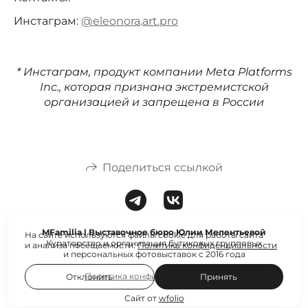
Инстаграм:
@eleonora
.
art.pro
* Инстаграм, продукт компании Meta Platforms
Inc., которая признана экстремистской
организацией и запрещена в России
Поделиться ссылкой
MFamilia | Выставочное бюро Юлии Мелентьевой
На сайте используются файлы cookie для работы сайта
Кураторство и организация бутиковых групповых
и анализа посещаемости.
Политика конфиденциальности
и персональных фотовыставок с 2016 года
Политика конфиденциальности
Отклонить
Принять
Сайт от
wfolio