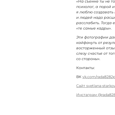
«На съемке ты не т
психолог, а порой и
я люблю создавать
и людей надо расш
расслабить. Тогда 
«те самые кадры».
Эти фотографии да
кайфануть от резул
восторженный отзыв
слезу счастья от то
со стороны».
Контакты:
ВК
vk.com/rada8282
Сайт svetlana-starko
Инстаграм @rada82