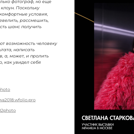
олько фотограф, но еще
 клоун. Поскольку
 комфортные условия,
евелить, рассмешить,
есть шанс получить
ют возможность человеку
ьтата, написать
, а, может, и пролить
го, как увидел себя
photo
wa2018.wfolio.pro
82photo