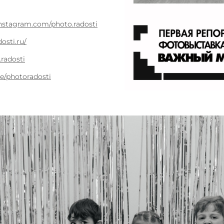
instagram.com/photo.radosti
osti.ru/
.radosti
me/photoradosti