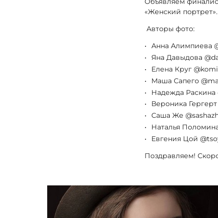
Объявляем финалист
«Женский портрет».
Авторы фото:
Анна Алимпиева @
Яна Давыдова @da
Елена Круг @komi
Маша Сапего @ma
Надежда Раскина @
Вероника Гергерт
Саша Же @sashaz
Наталья Поломина
Евгения Цой @tso
Поздравляем! Скоро