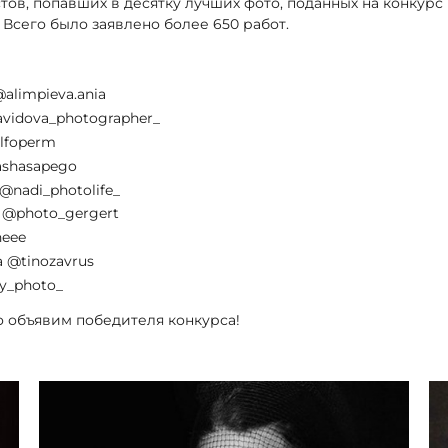
ов, попавших в десятку лучших фото, поданных на конкур
 Всего было заявлено более 650 работ.
alimpieva.ania
vidova_photographer_
lfoperm
shasapego
nadi_photolife_
 @photo_gergert
heee
 @tinozavrus
y_photo_
 объявим победителя конкурса!