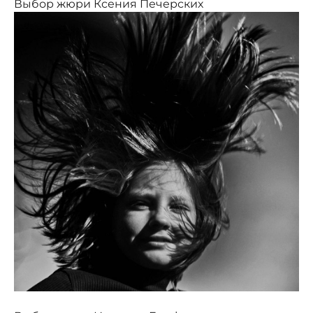
Выбор жюри Ксения Печерских⁣⁣⠀