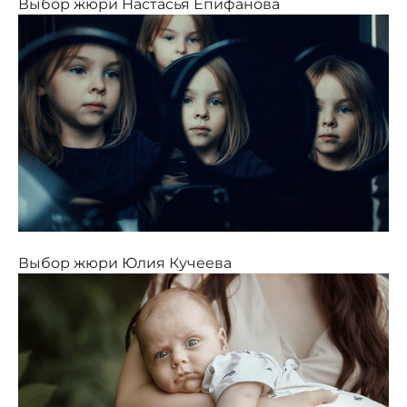
Выбор жюри Настасья Епифанова
Выбор жюри Юлия Кучеева