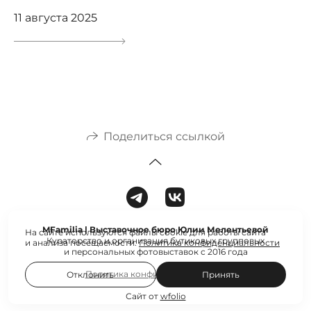
11 августа 2025
Поделиться ссылкой
MFamilia | Выставочное бюро Юлии Мелентьевой
На сайте используются файлы cookie для работы сайта
Кураторство и организация бутиковых групповых
и анализа посещаемости.
Политика конфиденциальности
и персональных фотовыставок с 2016 года
Политика конфиденциальности
Отклонить
Принять
Сайт от
wfolio