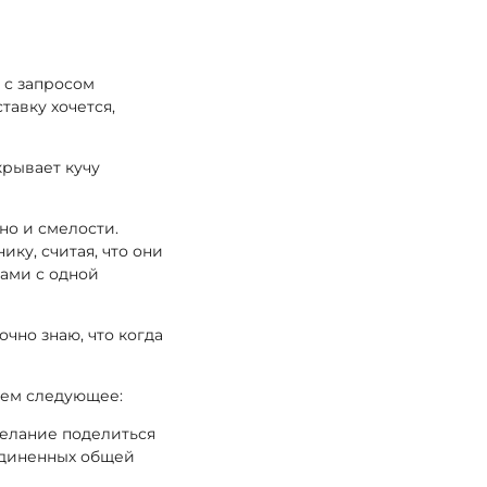
 с запросом
тавку хочется,
крывает кучу
но и смелости.
ку, считая, что они
тами с одной
очно знаю, что когда
лаем следующее:
желание поделиться
ъединенных общей