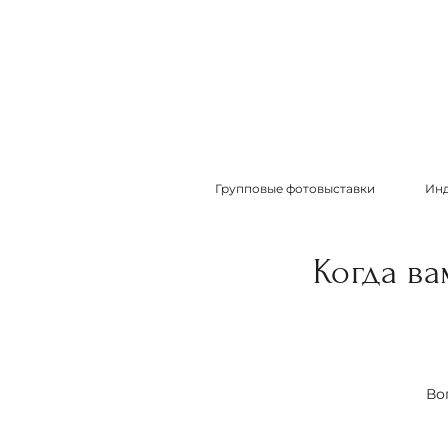
Групповые фотовыставки
Инд
Когда в
Во