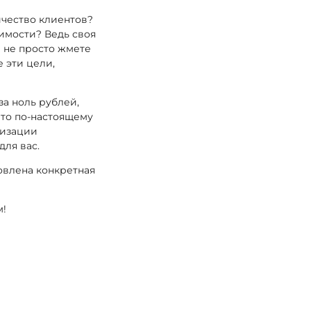
чество клиентов?
имости? Ведь своя
а не просто жмете
 эти цели,
за ноль рублей,
 что по-настоящему
анизации
для вас.
овлена конкретная
м!