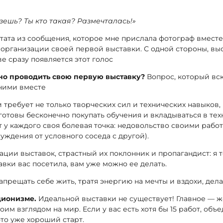
зешь? Ты кто такая? Размечталась!»
цитата из сообщения, которое мне прислала фотограф вместе
 организации своей первой выставки. С одной стороны, выс
ве сразу появляется этот голос
но проводить свою первую выставку?
Вопрос, который вс
 ними вместе
 требует не только творческих сил и технических навыков, 
отовы бесконечно покупать обучения и вкладываться в техни
т у каждого своя болевая точка: недовольство своими рабо
суждения от условного соседа с другой).
ации выставок, страстный их поклонник и пропагандист: я т
авки вас посетила, вам уже можно ее делать.
запрещать себе жить, тратя энергию на мечты и вздохи, де
ционизме.
Идеальной выставки не существует! Главное — 
им взглядом на мир. Если у вас есть хотя бы 15 работ, об
это уже хороший старт.