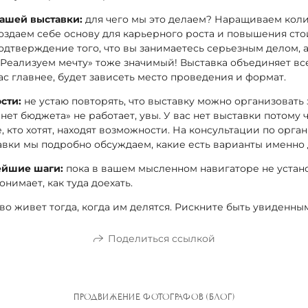
ашей выставки:
для чего мы это делаем? Наращиваем коли
здаем себе основу для карьерного роста и повышения сто
подтверждение того, что вы занимаетесь серьезным делом, 
 «Реализуем мечту» тоже значимый! Выставка объединяет все
 вас главнее, будет зависеть место проведения и формат.
сти:
не устаю повторять, что выставку можно организовать 
нет бюджета» не работает, увы. У вас нет выставки потому
те, кто хотят, находят возможности. На консультации по орг
вки мы подробно обсуждаем, какие есть варианты именно 
ейшие шаги:
пока в вашем мысленном навигаторе не устан
онимает, как туда доехать.
о живет тогда, когда им делятся. Рискните быть увиденны
Поделиться ссылкой
ПРОДВИЖЕНИЕ ФОТОГРАФОВ (БЛОГ)