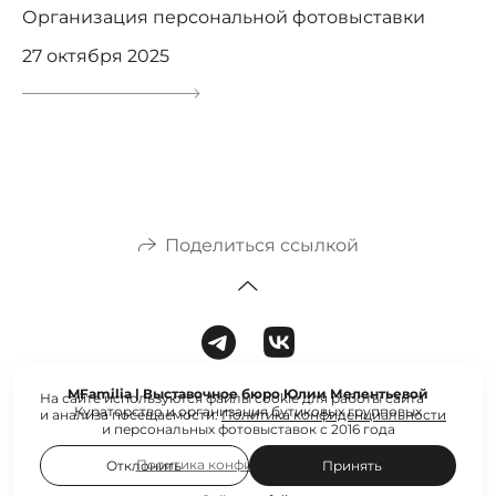
Организация персональной фотовыставки
27 октября 2025
Поделиться ссылкой
MFamilia | Выставочное бюро Юлии Мелентьевой
На сайте используются файлы cookie для работы сайта
Кураторство и организация бутиковых групповых
и анализа посещаемости.
Политика конфиденциальности
и персональных фотовыставок с 2016 года
Политика конфиденциальности
Отклонить
Принять